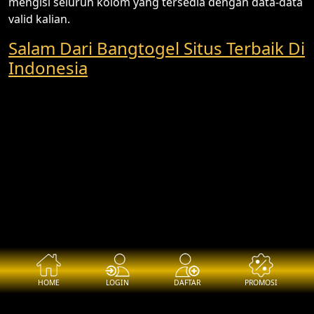
mengisi seluruh kolom yang tersedia dengan data-data
valid kalian.
Salam Dari Bangtogel Situs Terbaik Di
Indonesia
HOME
LOGIN
DAFTAR
PROMOSI