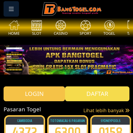
HOME
SLOT
CASINO
SPORT
TOGEL
TA
LOGIN
DAFTAR
Pasaran Togel
Lihat lebih banyak
CAMBODIA
TOTOMACAU 6 PASARAN
SYDNEYPOOLS
4372
6300
0158