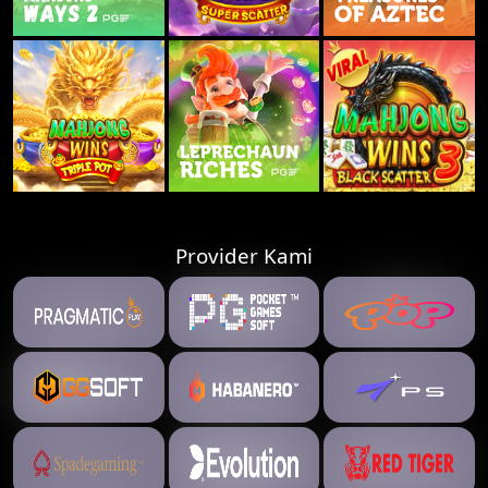
Provider Kami