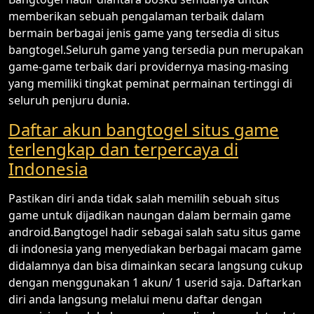
memberikan sebuah pengalaman terbaik dalam
bermain berbagai jenis game yang tersedia di situs
bangtogel.Seluruh game yang tersedia pun merupakan
game-game terbaik dari providernya masing-masing
yang memiliki tingkat peminat permainan tertinggi di
seluruh penjuru dunia.
Daftar akun bangtogel situs game
terlengkap dan terpercaya di
Indonesia
Pastikan diri anda tidak salah memilih sebuah situs
game untuk dijadikan naungan dalam bermain game
android.Bangtogel hadir sebagai salah satu situs game
di indonesia yang menyediakan berbagai macam game
didalamnya dan bisa dimainkan secara langsung cukup
dengan menggunakan 1 akun/ 1 userid saja. Daftarkan
diri anda langsung melalui menu daftar dengan