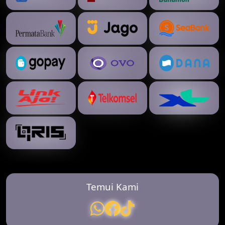
Temui Kami