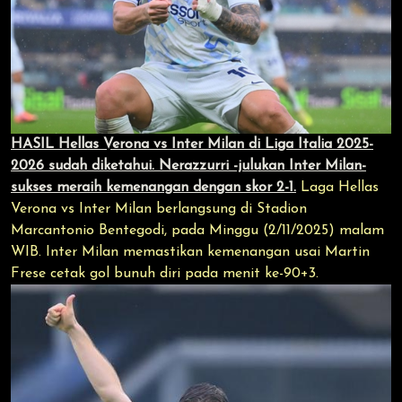
HASIL Hellas Verona vs Inter Milan di Liga Italia 2025-
2026 sudah diketahui. Nerazzurri -julukan Inter Milan-
sukses meraih kemenangan dengan skor 2-1.
Laga Hellas
Verona vs Inter Milan berlangsung di Stadion
Marcantonio Bentegodi, pada Minggu (2/11/2025) malam
WIB. Inter Milan memastikan kemenangan usai Martin
Frese cetak gol bunuh diri pada menit ke-90+3.