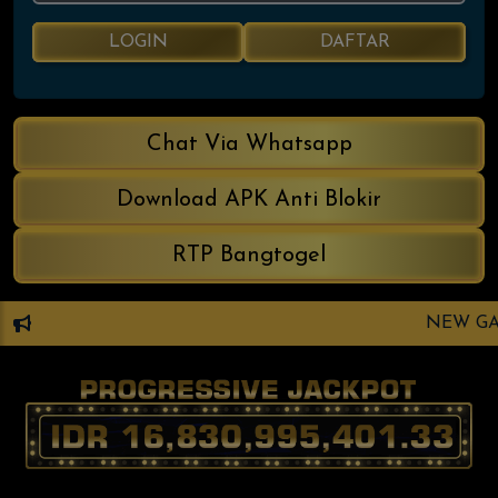
LOGIN
DAFTAR
Chat Via Whatsapp
Download APK Anti Blokir
RTP Bangtogel
NEW GAME "YES BIN