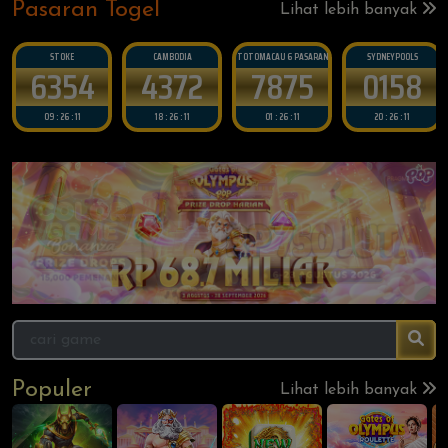
Pasaran Togel
Lihat lebih banyak
STOKE
CAMBODIA
TOTOMACAU 6 PASARAN
SYDNEYPOOLS
6354
4372
7875
0158
09 : 26 : 10
18 : 26 : 10
01 : 26 : 10
20 : 26 : 10
Populer
Lihat lebih banyak