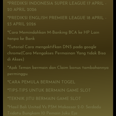
*PREDIKSI INDONESIA SUPER LEAGUE 17 APRIL -
20 APRIL 2026
*PREDIKSI ENGLISH PREMIER LEAGUE 18 APRIL -
23 APRIL 2026
*Cara Memindahkan M-Banking BCA ke HP Lain
tanpa ke Bank
*Tutorial Cara mengaktifkan DNS pada google
chrome(Cara Mengakses Permainan Yang tidak Bisa
di Akses)
*Ajak Teman bermain dan Claim bonus tambahannya
perminggu.
*CARA PEMULA BERMAIN TOGEL
*TIPS-TIPS UNTUK BERMAIN GAME SLOT
*TEKNIK JITU BERMAIN GAME SLOT
*Hasil Bali United Vs PSM Makassar 2-0: Serdadu
Tridatu Bungkam 10 Pemain Juku Eja