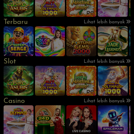
Terbaru
Lihat lebih banyak
Slot
Lihat lebih banyak
Casino
Lihat lebih banyak