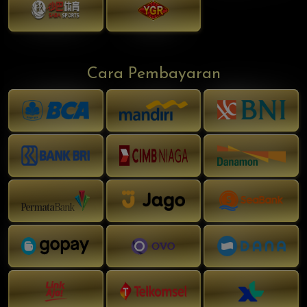
Cara Pembayaran