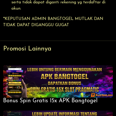
serta tidak dapat diganti rekening yg terdaftar di
akun.
*KEPUTUSAN ADMIN BANGTOGEL MUTLAK DAN
TIDAK DAPAT DIGANGGU GUGAT
Promosi Lainnya
Bonus Spin Gratis 15x APK Bangtogel