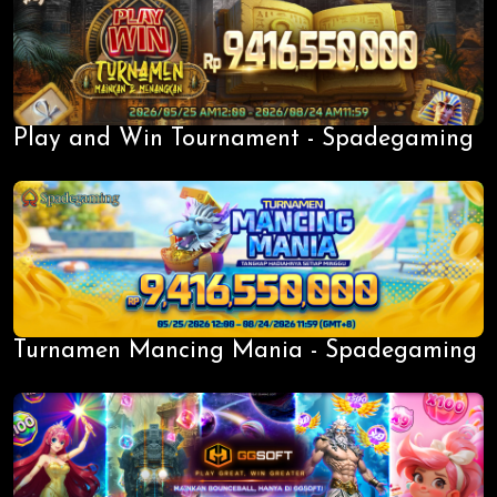
Play and Win Tournament - Spadegaming
Turnamen Mancing Mania - Spadegaming