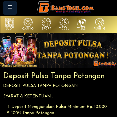
SLOT
CASINO
SPORT
TOGEL
TABLE
FISHING
CO
Deposit Pulsa Tanpa Potongan
DEPOSIT PULSA TANPA POTONGAN
SYARAT & KETENTUAN :
Deposit Menggunakan Pulsa Minimum Rp. 10.000.
100% Tanpa Potongan.