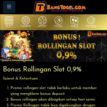
SLOT
CASINO
SPORT
TOGEL
TABLE
FISHING
CO
Bonus Rollingan Slot 0,9%
Syarat & Ketentuan :
Promo rollingan slot tidak berlaku untuk member
yang mengklaim bonus deposit.
Bonus rollingan akan dibagikan setiap hari senin.
Promo Rollingan tidak bisa digabungkan dengan