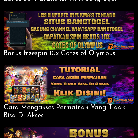
Bonus freespin 10x Gates of Olympus
Cara Mengakses Permainan Yang Tidak
Bisa Di Akses