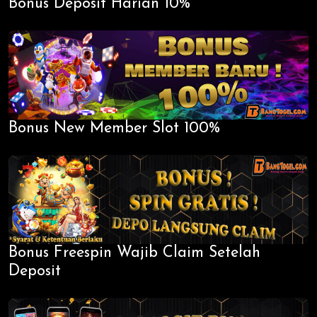
Bonus Deposit Harian 10%
Bonus New Member Slot 100%
Bonus Freespin Wajib Claim Setelah
Deposit