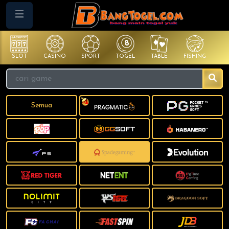
CASINO
SPORT
TOGEL
TABLE
FISHING
COCK F.
Semua