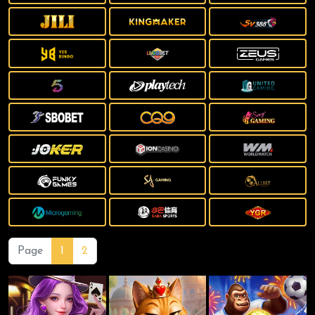
Page
1
2