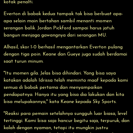
kotak penalti.
Everton di babak kedua tampak tak bisa berbuat apa-
apa selain main bertahan sambil menanti momen
serangan balik. Jordan Pickford sampai harus jatuh
bangun menjaga gawangnya dari serangan MU.
Alhasil, skor 1-0 berhasil mengantarkan Everton pulang
dengan tiga poin. Keane dan Gueye juga sudah berdamai
saat turun minum.
"Itu momen gila. Jelas bisa dihindari. Yang bisa saya
katakan adalah Idrissa telah meminta maaf kepada kami
semua di babak pertama dan menyampaikan
pendapatnya. Hanya itu yang bisa dia lakukan dan kita
bisa melupakannya," kata Keane kepada Sky Sports.
"Reaksi para pemain setelahnya sungguh luar biasa, level
tertinggi. Kami bisa saja hancur begitu saja, terpuruk, dan
kalah dengan nyaman, tetapi itu mungkin justru