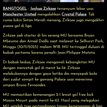
BANGTOGEL
-
Joshua Zirkzee
tersenyum lebar usai
Manchester United
mengalahkan
Crystal Palace
. Tak
cuma bikin Setan Merah menang, Zirkzee juga mengakhiri
puasa gol di liga.
Zirkzee jadi starter di lini serang MU bersama Bryan
Mbeumo dan Amad Diallo saat melawat ke Selhurst Park,
Minggu (30/11/2025) malam WIB. MU tertinggal duluan di
babak pertama karena penalti Jean-Philippe Mateta.
Di babak kedua, Zirkzee mengawali kebangkitan MU
dengan mencetak gol di menit ke-54. Zirkzee
melakukannya dengan gaya ketika dia menyepak bola
dari sudut sempit ke gawang Palace usai menerima
umpan Bruno Fernandes.
MU memastikan kemenangan 2-1 lewat gol free kick
Mason Mount pada menit ke-63. Hasil yang melegakan
MU setelah tiga pertandingan tanpa kemenangan di liga.