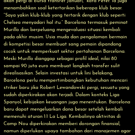
akan pergi di bursa transfer Januari,” kata Peter. Ia juga
menambahkan soal ketertarikan beberapa klub besar.
“Saya yakin klub-klub yang tertarik dengan klub seperti
Chelsea menyadari hal itu.” Barcelona termasuk peminat
Murillo dan berpeluang mengevaluasi situasi kembali
pada akhir musim. Usia muda dan pengalaman bermain
di kompetisi besar membuat sang pemain dipandang
cocok untuk memperkuat sektor pertahanan Barcelona.
Meski Murillo dianggap sebagai profil ideal, nilai 80
sampai 90 juta euro membuat langkah transfer sulit
direalisasikan. Selain investasi untuk lini belakang,
Barcelona perlu mempertimbangkan kebutuhan mencari
striker baru jika Robert Lewandowski pergi, sesuatu yang
sudah diperkirakan akan terjadi. Dalam konteks Liga
Spanyol, kebijakan keuangan juga menentukan. Barcelona
baru dapat mengeluarkan dana besar setelah kembali
memenuhi aturan 1:1 La Liga. Kembalinya aktivitas di
Camp Nou diperkirakan memberi dorongan finansial,
namun diperlukan upaya tambahan dari manajemen agar