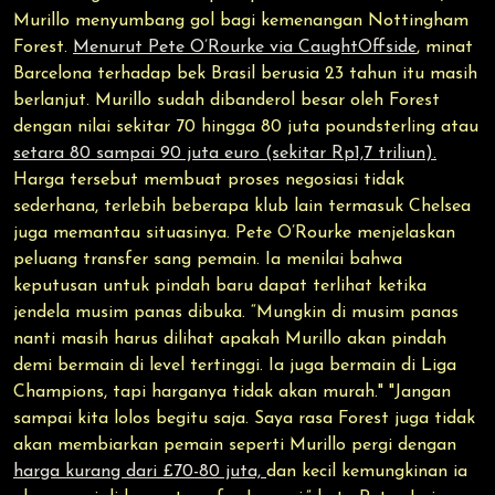
Murillo menyumbang gol bagi kemenangan Nottingham
Forest.
Menurut Pete O’Rourke via CaughtOffside
, minat
Barcelona terhadap bek Brasil berusia 23 tahun itu masih
berlanjut. Murillo sudah dibanderol besar oleh Forest
dengan nilai sekitar 70 hingga 80 juta poundsterling atau
setara 80 sampai 90 juta euro (sekitar Rp1,7 triliun).
Harga tersebut membuat proses negosiasi tidak
sederhana, terlebih beberapa klub lain termasuk Chelsea
juga memantau situasinya. Pete O’Rourke menjelaskan
peluang transfer sang pemain. Ia menilai bahwa
keputusan untuk pindah baru dapat terlihat ketika
jendela musim panas dibuka. “Mungkin di musim panas
nanti masih harus dilihat apakah Murillo akan pindah
demi bermain di level tertinggi. Ia juga bermain di Liga
Champions, tapi harganya tidak akan murah." "Jangan
sampai kita lolos begitu saja. Saya rasa Forest juga tidak
akan membiarkan pemain seperti Murillo pergi dengan
harga kurang dari £70-80 juta,
dan kecil kemungkinan ia