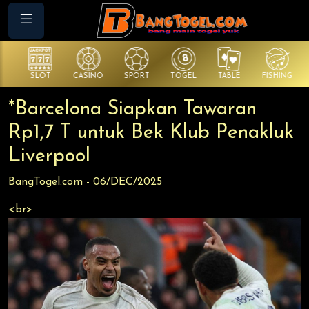
SLOT
CASINO
SPORT
TOGEL
TABLE
FISHING
CO
*Barcelona Siapkan Tawaran
Rp1,7 T untuk Bek Klub Penakluk
Liverpool
BangTogel.com - 06/DEC/2025
<br>