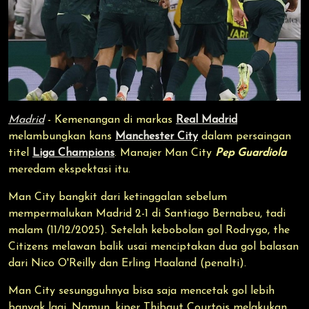
Madrid
- Kemenangan di markas
Real Madrid
melambungkan kans
Manchester City
dalam persaingan
titel
Liga Champions
. Manajer Man City
Pep Guardiola
meredam ekspektasi itu.
Man City bangkit dari ketinggalan sebelum
mempermalukan Madrid 2-1 di Santiago Bernabeu, tadi
malam (11/12/2025). Setelah kebobolan gol Rodrygo, the
Citizens melawan balik usai menciptakan dua gol balasan
dari Nico O'Reilly dan Erling Haaland (penalti).
Man City sesungguhnya bisa saja mencetak gol lebih
banyak lagi. Namun, kiper Thibaut Courtois melakukan