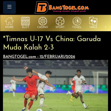
HOME
SLOT
CASINO
SPORT
TOGEL
TABLE
FIS
*Timnas U-17 Vs China: Garuda
Muda Kalah 2-3
BANGTOGEL.com - 12/FEBRUARI/2026