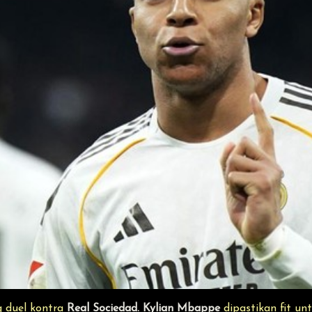
g duel kontra
Real Sociedad. Kylian Mbappe
dipastikan fit unt