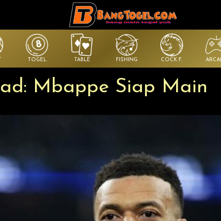
T
TOGEL
TABLE
FISHING
COCK F.
ARCA
dad: Mbappe Siap Main