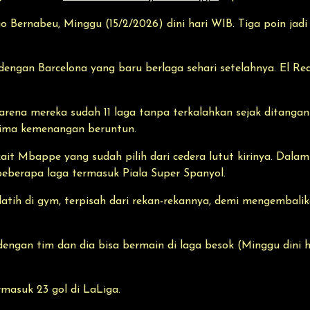
 Bernabeu, Minggu (15/2/2026) dini hari WIB. Tiga poin ja
 dengan Barcelona yang baru berlaga sehari setelahnya. El R
na mereka sudah 11 laga tanpa terkalahkan sejak ditangani P
lima kemenangan beruntun.
it Mbappe yang sudah pilih dari cedera lutut kirinya. Dala
eberapa laga termasuk Piala Super Spanyol.
atih di gym, terpisah dari rekan-rekannya, demi mengembalik
 dengan tim dan dia bisa bermain di laga besok (Minggu dini h
masuk 23 gol di LaLiga.