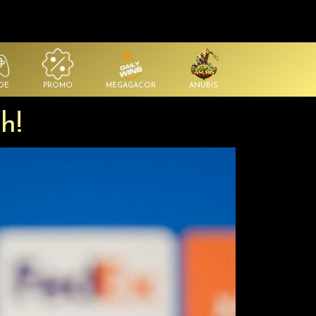
DE
PROMO
MEGAGACOR
ANUBIS
h!