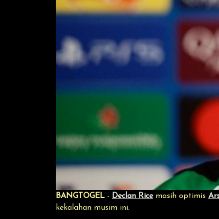
BANGTOGEL
-
Declan Rice
masih optimis
Ar
kekalahan musim ini.