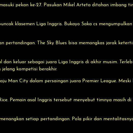
masuki pekan ke-27. Pasukan Mikel Arteta ditahan imbang ti
puncak klasemen Liga Inggris. Bukayo Saka cs mengumpulkan 
 pertandingan. The Sky Blues bisa memangkas jarak keterti
 dan keluar sebagai juara Liga Inggris di akhir musim. Terle
jelang kompetisi berakhir.
 laju Man City dalam persaingan juara Premier League. Meski
ice. Pemain asal Inggris tersebut menyebut timnya masih di t
nangkan setiap pertandingan. Pola pikir dan mentalitasnya su