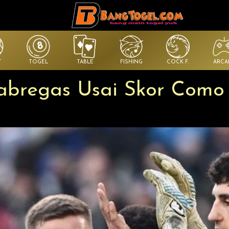
T
TOGEL
TABLE
FISHING
COCK F.
ARCA
abregas Usai Skor Como 