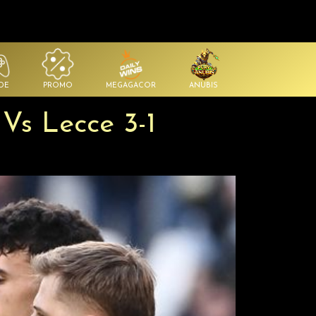
DE
PROMO
MEGAGACOR
ANUBIS
Vs Lecce 3-1