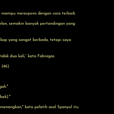
an mampu merespons dengan cara terbaik.
-pelan, semakin banyak pertandingan yang
ikap yang sangat berbeda, tetapi saya
dak dua kali,” kata Fabregas.
 (46).
gah."
bek)."
imenangkan," kata pelatih asal Spanyol itu.