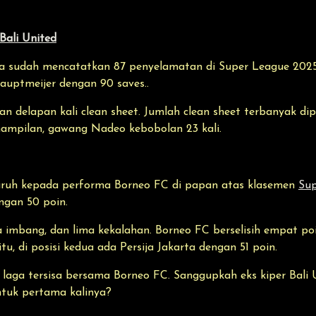
Bali United
ta sudah mencatatkan 87 penyelamatan di Super League 2025
auptmeijer dengan 90 saves..
an delapan kali clean sheet. Jumlah clean sheet terbanyak d
enampilan, gawang Nadeo kebobolan 23 kali.
ruh kepada performa Borneo FC di papan atas klasemen
Sup
ngan 50 poin.
ua imbang, dan lima kekalahan. Borneo FC berselisih empat p
, di posisi kedua ada Persija Jakarta dengan 51 poin.
1 laga tersisa bersama Borneo FC. Sanggupkah eks kiper Bal
untuk pertama kalinya?