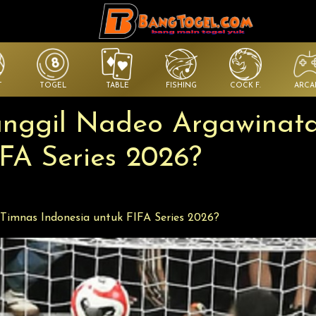
T
TOGEL
TABLE
FISHING
COCK F.
ARCA
nggil Nadeo Argawinata
IFA Series 2026?
Timnas Indonesia untuk FIFA Series 2026?