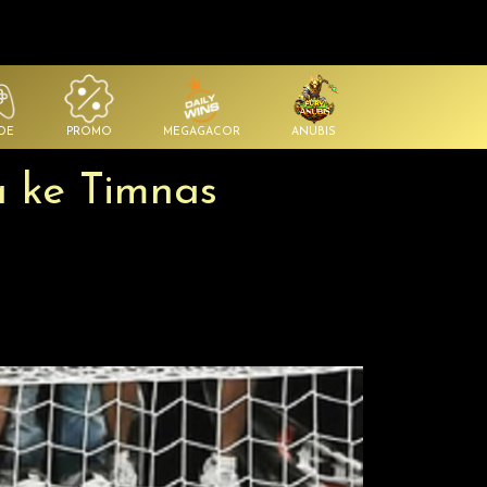
DE
PROMO
MEGAGACOR
ANUBIS
 ke Timnas