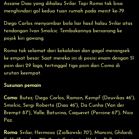
Assane Diao yang dihalau Svilar. Tapi Roma tak bisa
menghindari gol kedua tuan rumah pada menit ke-79.
Diego Carlos menyambar bola liar hasil halau Svilar atas
tendangan Ivan Smolcic. Tembakannya bersarang ke
pojok kiri gawang.
Roma tak selamat dari kekalahan dan gagal merangsek
ke empat besar. Saat mereka ini di posisi enam dengan 51
poin dari 29 laga, tertinggal tiga poin dari Como di
urutan keempat.
Susunan pemain
Como
: Butez; Diego Carlos, Ramon, Kempf (Douvikas 46');
Smolcic, Sergi Roberto (Diao 46'), Da Cunha (Van der
Brempt 87'), Valle; Baturina, Caqueret (Perrone 67'); Nico
Paz.
Roma
: Svilar; Hermoso (Ziolkowski 70'), Mancini, Ghilardi;