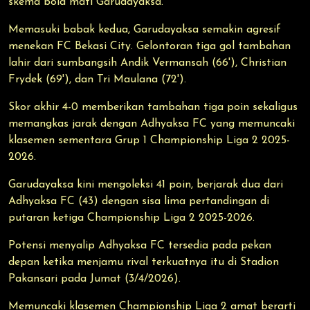
skema bola mati Garudayaksa.
Memasuki babak kedua, Garudayaksa semakin agresif
menekan FC Bekasi City. Gelontoran tiga gol tambahan
lahir dari sumbangsih Andik Vermansah (66'), Christian
Frydek (69'), dan Tri Maulana (72').
Skor akhir 4-0 memberikan tambahan tiga poin sekaligus
memangkas jarak dengan Adhyaksa FC yang memuncaki
klasemen sementara Grup 1 Championship Liga 2 2025-
2026.
Garudayaksa kini mengoleksi 41 poin, berjarak dua dari
Adhyaksa FC (43) dengan sisa lima pertandingan di
putaran ketiga Championship Liga 2 2025-2026.
Potensi menyalip Adhyaksa FC tersedia pada pekan
depan ketika menjamu rival terkuatnya itu di Stadion
Pakansari pada Jumat (3/4/2026).
Memuncaki klasemen Championship Liga 2 amat berarti