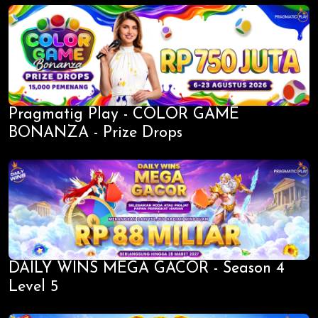
Pragmatig Play - COLOR GAME
BONANZA - Prize Drops
DAILY WINS MEGA GACOR - Season 4
Level 5